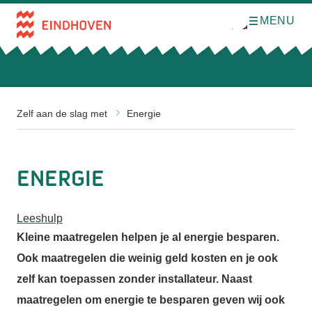
MENU
O
Direct naar de inhoud
p
e
n
m
e
n
u
Zelf aan de slag met
Energie
Energie
Leeshulp
Kleine maatregelen helpen je al energie besparen.
Ook maatregelen die weinig geld kosten en je ook
zelf kan toepassen zonder installateur. Naast
maatregelen om energie te besparen geven wij ook