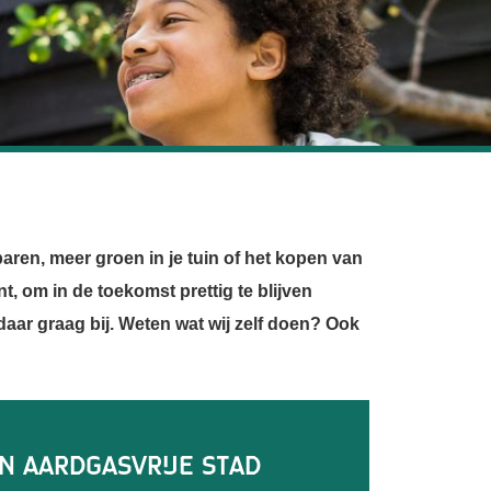
ren, meer groen in je tuin of het kopen van
, om in de toekomst prettig te blijven
daar graag bij. Weten wat wij zelf doen? Ook
rsamen
n aardgasvrije stad
oor de nieuwsbrief
Eindhoven - Helmond