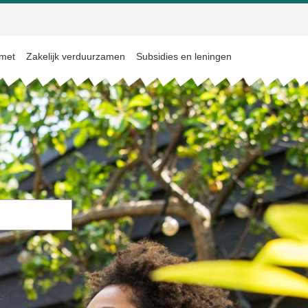
 met
Zakelijk verduurzamen
Subsidies en leningen