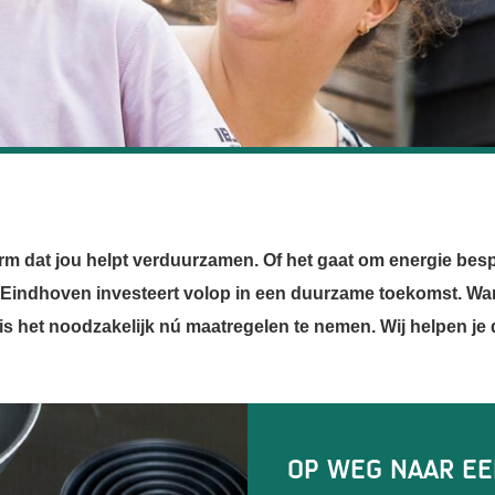
 dat jou helpt verduurzamen. Of het gaat om energie bespa
 Eindhoven investeert volop in een duurzame toekomst. Want
s het noodzakelijk nú maatregelen te nemen. Wij helpen je 
Eindje Verduu
Op weg naar ee
Schrijf je in v
Klimaatmissie 