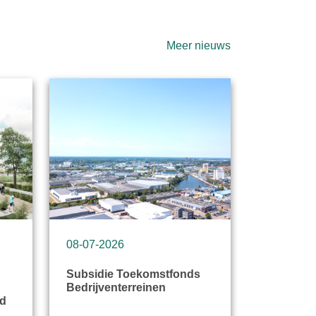
Meer nieuws
08-07-2026
07-07-20
Subsidie Toekomstfonds
Leerling
Bedrijventerreinen
over duu
rd
Berkelbo