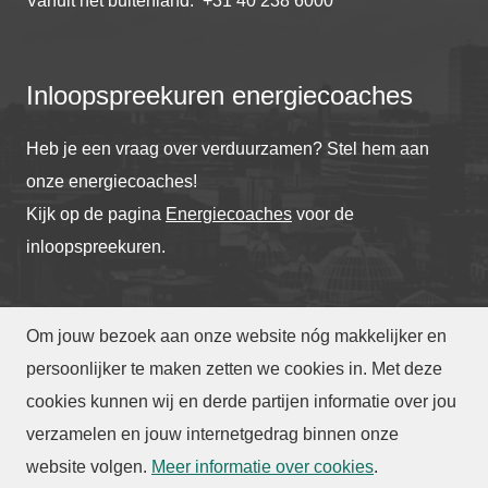
Vanuit het buitenland: +31 40 238 6000
Inloopspreekuren energiecoaches
Heb je een vraag over verduurzamen? Stel hem aan
onze energiecoaches!
Kijk op de pagina
Energiecoaches
voor de
inloopspreekuren.
Om jouw bezoek aan onze website nóg makkelijker en
© Gemeente Eindhoven
2026
persoonlijker te maken zetten we cookies in. Met deze
cookies kunnen wij en derde partijen informatie over jou
verzamelen en jouw internetgedrag binnen onze
Toegankelijkheid
|
Privacy
|
Webarchief
website volgen
.
Meer informatie over cookies
.