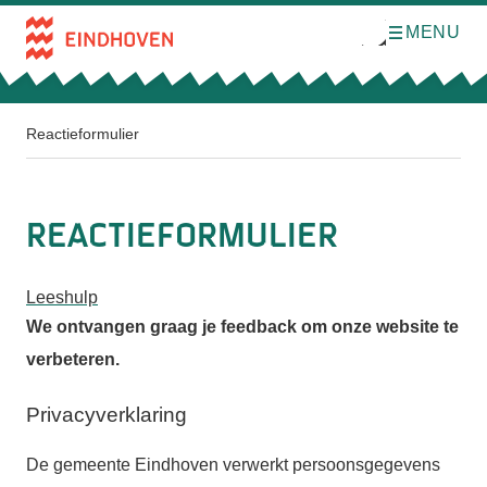
MENU
O
Direct naar de inhoud
p
e
n
m
e
n
Reactieformulier
u
Reactieformulier
Leeshulp
We ontvangen graag je feedback om onze website te
verbeteren.
Privacyverklaring
De gemeente Eindhoven verwerkt persoonsgegevens