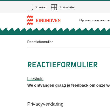
Open
Zoeken
Translate
Direct naar de inhoud
Op weg naar een aa
Reactieformulier
Reactieformulier
Leeshulp
We ontvangen graag je feedback om onze web
Privacyverklaring