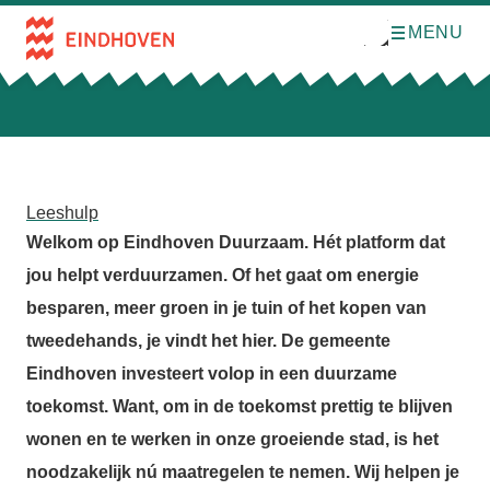
MENU
O
Direct naar de inhoud
p
e
n
m
e
n
u
Leeshulp
Welkom op Eindhoven Duurzaam. Hét platform dat
jou helpt verduurzamen. Of het gaat om energie
besparen, meer groen in je tuin of het kopen van
tweedehands, je vindt het hier. De gemeente
Eindhoven investeert volop in een duurzame
toekomst. Want, om in de toekomst prettig te blijven
wonen en te werken in onze groeiende stad, is het
noodzakelijk nú maatregelen te nemen. Wij helpen je