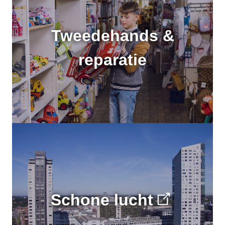
Tweedehands &
reparatie
Schone lucht