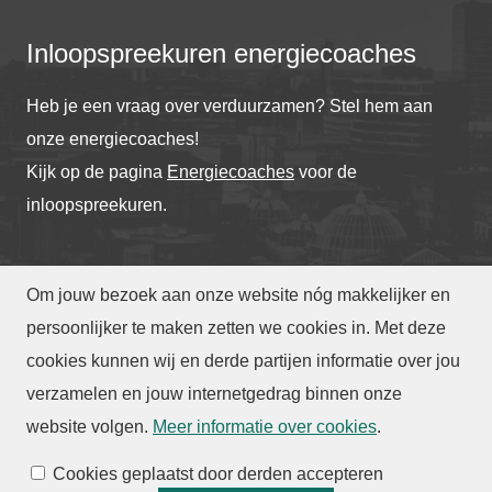
Inloopspreekuren energiecoaches
Heb je een vraag over verduurzamen? Stel hem aan
onze energiecoaches!
Kijk op de pagina
Energiecoaches
voor de
inloopspreekuren.
Om jouw bezoek aan onze website nóg makkelijker en
© Gemeente Eindhoven
2026
persoonlijker te maken zetten we cookies in. Met deze
cookies kunnen wij en derde partijen informatie over jou
verzamelen en jouw internetgedrag binnen onze
Toegankelijkheid
|
Privacy
|
Webarchief
website volgen
.
Meer informatie over cookies
.
Cookies beheren
Cookies geplaatst door derden accepteren