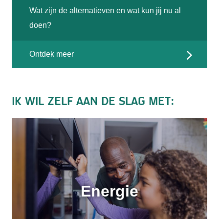
Wat zijn de alternatieven en wat kun jij nu al
duurzaamheid van Gemeente Eindhoven.
maatschappelijke organisaties aan een
jouw woning. Kijk wat de energiecoach voor
doen?
belangrijke missie: fossielvrij, circulair en
jou kan doen.
klimaatbestendig worden.
Schrijf je in
Ontdek meer
Lees meer over Eindje Verduursamen
Lees meer over de Klimaatmissie
Ik wil zelf aan de slag met:
Energie