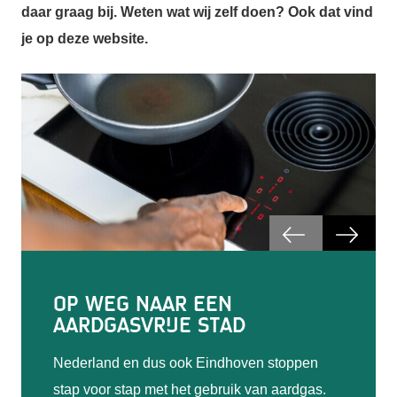
daar graag bij. Weten wat wij zelf doen? Ook dat vind
je op deze website.
Eindje Verduursamen
Op weg naar een
Schrijf je in voor de
Klimaatmissie Eindhoven -
aardgasvrije stad
nieuwsbrief
Helmond
Het klimaat verandert en energie wordt
Nederland en dus ook Eindhoven stoppen
Ontvang een aantal keer per jaar nieuws over
Eindhoven en Helmond werken samen met
duurder. Daarom neemt Eindhoven actie. We
stap voor stap met het gebruik van aardgas.
alle ontwikkelingen op het gebied van
inwoners, bedrijven, kennisinstellingen en
helpen je graag bij het verduurzamen van