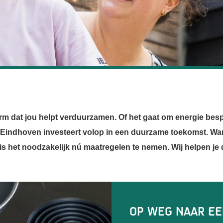
 dat jou helpt verduurzamen. Of het gaat om energie bespa
 Eindhoven investeert volop in een duurzame toekomst. Want
s het noodzakelijk nú maatregelen te nemen. Wij helpen je 
Eindje Verduu
Op weg naar ee
Schrijf je in v
Klimaatmissie 