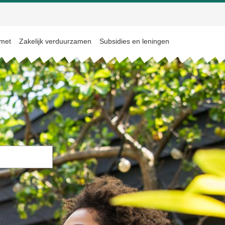
 met
Zakelijk verduurzamen
Subsidies en leningen