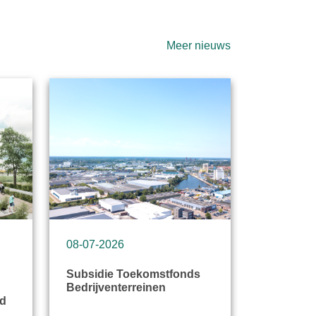
Meer nieuws
08-07-2026
07-07-20
Subsidie Toekomstfonds
Leerling
Bedrijventerreinen
over duu
rd
Berkelbo