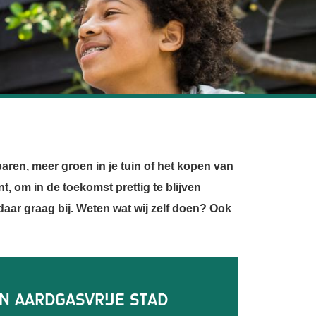
ren, meer groen in je tuin of het kopen van
, om in de toekomst prettig te blijven
daar graag bij. Weten wat wij zelf doen? Ook
rsamen
n aardgasvrije stad
oor de nieuwsbrief
Eindhoven - Helmond