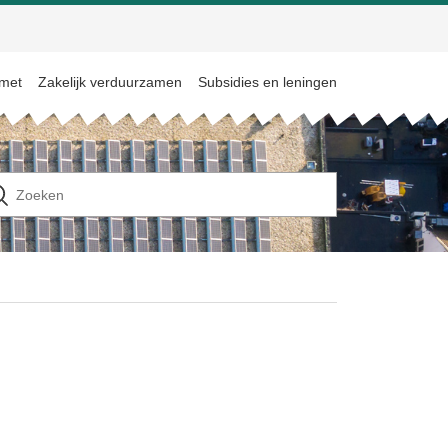
 met
Zakelijk verduurzamen
Subsidies en leningen
n
ek
ar