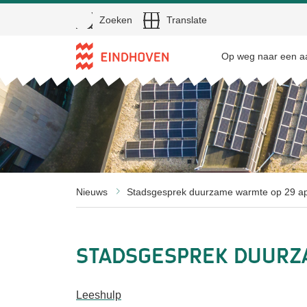
Open
Zoeken
Translate
Direct naar de inhoud
Op weg naar een aa
Nieuws
Stadsgesprek duurzame warmte op 29 ap
Stadsgesprek duurz
Leeshulp