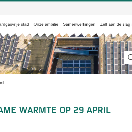
rdgasvrije stad
Onze ambitie
Samenwerkingen
Zelf aan de slag
Ik
be
op
zo
na
ril
ame warmte op 29 april