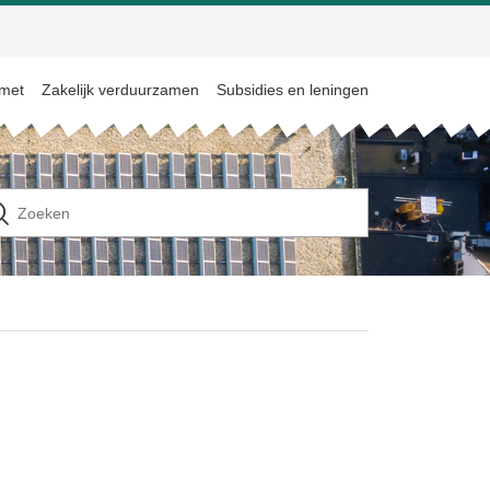
 met
Zakelijk verduurzamen
Subsidies en leningen
n
ek
ar