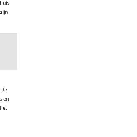
dhuis
zijn
n de
s en
het