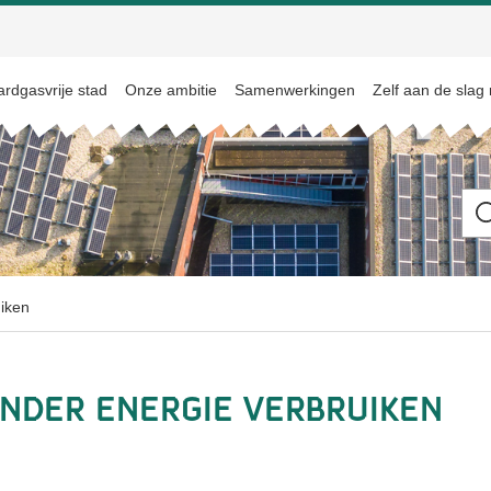
rdgasvrije stad
Onze ambitie
Samenwerkingen
Zelf aan de slag
Ik
be
op
zo
na
uiken
inder energie verbruiken