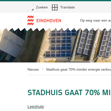
Open
Zoeken
Translate
Direct naar de inhoud
Op weg naar een aa
Nieuws
Stadhuis gaat 70% minder energie verbr
Stadhuis gaat 70% m
Leeshulp