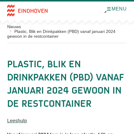
MENU
O
Direct naar de inhoud
p
e
n
Nieuws
m
Plastic, Blik en Drinkpakken (PBD) vanaf januari 2024
e
gewoon in de restcontainer
n
u
Plastic, Blik en
Drinkpakken (PBD) vanaf
januari 2024 gewoon in
de restcontainer
Leeshulp