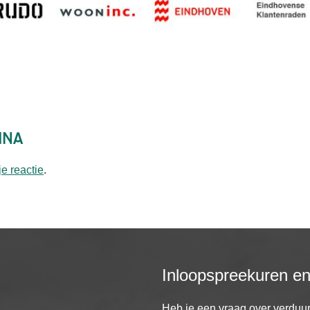
ina
je reactie
.
Inloopspreekuren e
Heb je een vraag over verdu