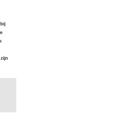
bij
de
k
zijn