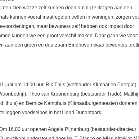
ten zien wat ze zelf kunnen doen om bij te dragen aan een
nals kunnen vooral maatregelen treffen in woningen, zorgen vo
evoorzieningen, maar bewoners zelf hebben ook impact door
amen kunnen we een groot verschil maken. Daar gaan we voor:
en aan een groen en duurzaam Eindhoven waar bewoners prett
juni om 14.00 uur. Rik Thijs (wethouder Klimaat en Energie),
Woonbedrijf), Theo van Kroonenburg (bestuurder Trudo), Matthij
 ’thuis) en Bernice Kamphuis (Klimaatburgemeester) doneren
 te leggen voedselbos in het Henri Dunantpark.
m 16.00 uur openen Angela Pijnenburg (bestuurder-directeur
 muzikaal ondersteund door Mr. T. Blanco en Miss KittyKat. 