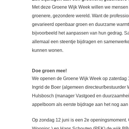
Met deze Groene Wijk Week willen we mensen la
groenere, gezondere wereld. Want de professio
gevarieerd openbaar groen en duurzame warmt
bijvoorbeeld het aanpassen van hun gedrag. S
allemaal een steentje bijdragen en samenwerk
kunnen wonen.
Doe groen mee!
We openen de Groene Wijk Week op zaterdag 11 
Ingrid de Boer (algemeen directeur/bestuurder 
Hulsbosch (manager Vastgoed en duurzaamheid
appelboom als eerste bijdrage aan het nog aan
Op zondag 12 juni is een 2
e
openingsmoment. O
Wooninc.) en Hans Schouten (PEK) de wijk BBQ,