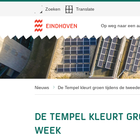
Open
Zoeken
Translate
Direct naar de inhoud
Op weg naar een aa
Nieuws
De Tempel kleurt groen tijdens de tweed
De Tempel kleurt gro
Week