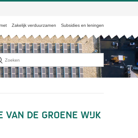
 met
Zakelijk verduurzamen
Subsidies en leningen
n
ek
ar
e van de Groene Wijk