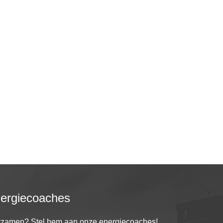
nergiecoaches
urzamen? Stel hem aan onze energiecoaches!