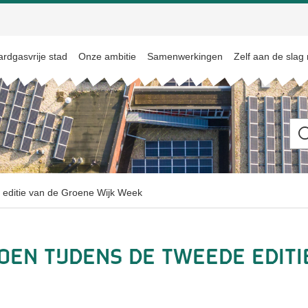
rdgasvrije stad
Onze ambitie
Samenwerkingen
Zelf aan de slag
Ik
be
op
zo
na
e editie van de Groene Wijk Week
en tijdens de tweede editi