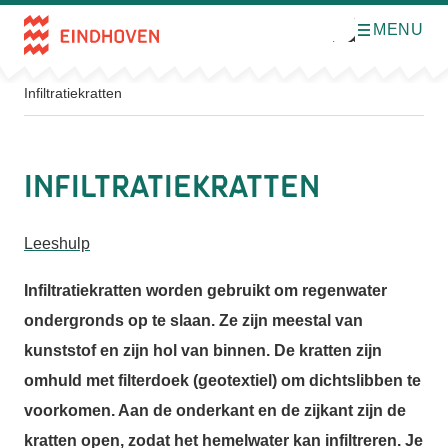
MENU
O
Direct naar de inhoud
p
e
n
m
Infiltratiekratten
e
n
u
Infiltratiekratten
Leeshulp
Infiltratiekratten worden gebruikt om regenwater
ondergronds op te slaan. Ze zijn meestal van
kunststof en zijn hol van binnen. De kratten zijn
omhuld met filterdoek (geotextiel) om dichtslibben te
voorkomen. Aan de onderkant en de zijkant zijn de
kratten open, zodat het hemelwater kan infiltreren. Je