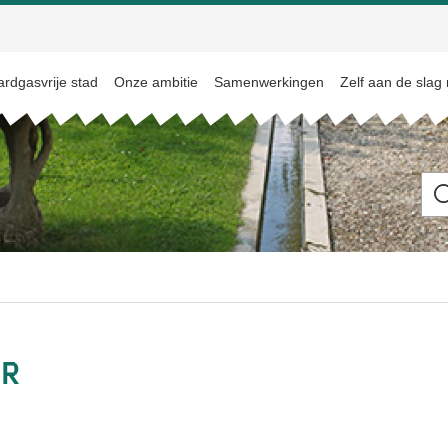
rdgasvrije stad
Onze ambitie
Samenwerkingen
Zelf aan de slag
Ik
be
op
zo
na
er