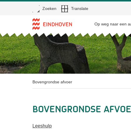
Open
Zoeken
Translate
Direct naar de inhoud
Op weg naar een aa
Bovengrondse afvoer
Bovengrondse afvo
Leeshulp