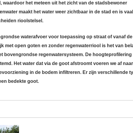
l, waardoor het meteen uit het zicht van de stadsbewoner
nwater maakt het water weer zichtbaar in de stad en is vaa
eiden rioolstelsel.
rondse waterafvoer voor toepassing op straat of vanaf de
 wijk met open goten en zonder regenwaterriool is het van be
 het bovengrondse regenwatersysteem. De hoogteprofilering 
md. Het water dat via de goot afstroomt voeren we af naar
ievoorziening in de bodem infiltreren. Er zijn verschillende 
een bedekte goot.