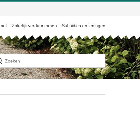
 met
Zakelijk verduurzamen
Subsidies en leningen
n
ek
ar