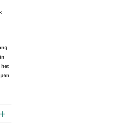
k
lang
in
 het
typen