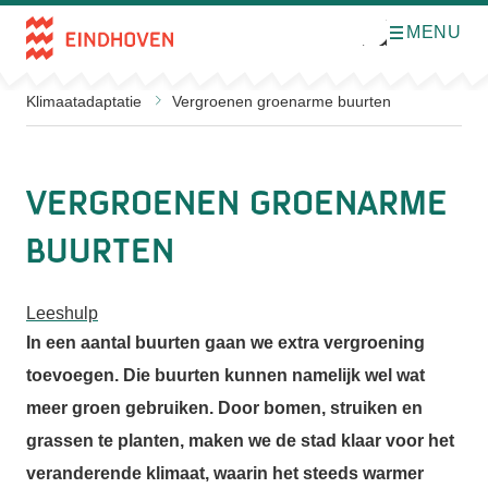
MENU
O
Direct naar de inhoud
p
e
n
m
Klimaatadaptatie
Vergroenen groenarme buurten
e
n
u
Vergroenen groenarme
buurten
Leeshulp
In een aantal buurten gaan we extra vergroening
toevoegen. Die buurten kunnen namelijk wel wat
meer groen gebruiken. Door bomen, struiken en
grassen te planten, maken we de stad klaar voor het
veranderende klimaat, waarin het steeds warmer