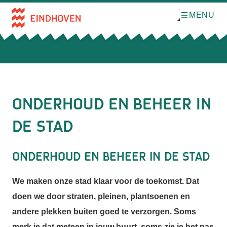
MENU
O
Direct naar de inhoud
p
e
n
m
e
n
u
Onderhoud en beheer in
de stad
Onderhoud en beheer in de stad
We maken onze stad klaar voor de toekomst. Dat
doen we door straten, pleinen, plantsoenen en
andere plekken buiten goed te verzorgen. Soms
merk je dat meteen in jouw buurt, soms zie je het pas