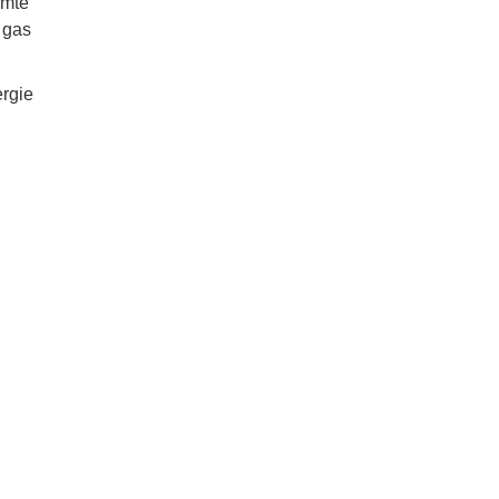
rmte
 gas
ergie