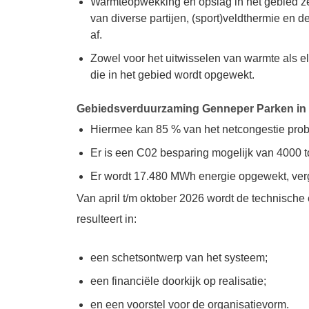
Warmteopwekking en opslag in het gebied ze
van diverse partijen, (sport)veldthermie 
af.
Zowel voor het uitwisselen van warmte als e
die in het gebied wordt opgewekt.
Gebiedsverduurzaming Genneper Parken in c
Hiermee kan 85 % van het netcongestie prob
Er is een C02 besparing mogelijk van 4000 to
Er wordt 17.480 MWh energie opgewekt, ver
Van april t/m oktober 2026 wordt de technisch
resulteert in:
een schetsontwerp van het systeem;
een financiële doorkijk op realisatie;
en een voorstel voor de organisatievorm.