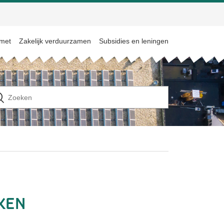
 met
Zakelijk verduurzamen
Subsidies en leningen
n
ek
ar
ken