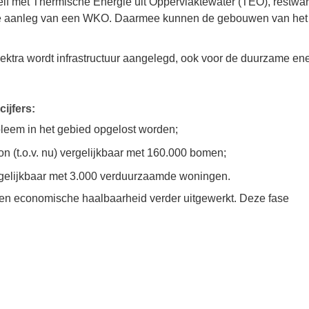
lf met Thermische Energie uit Oppervlaktewater (TEO), restwa
en de aanleg van een WKO. Daarmee kunnen de gebouwen van het
lektra wordt infrastructuur aangelegd, ook voor de duurzame en
ijfers:
leem in het gebied opgelost worden;
n (t.o.v. nu) vergelijkbaar met 160.000 bomen;
gelijkbaar met 3.000 verduurzaamde woningen.
e en economische haalbaarheid verder uitgewerkt. Deze fase