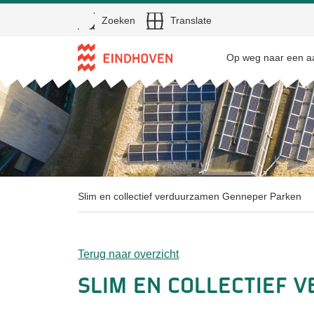
Open
Zoeken
Translate
Direct naar de inhoud
Op weg naar een aa
Slim en collectief verduurzamen Genneper Parken
Terug naar overzicht
Slim en collectief