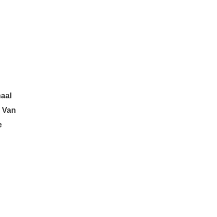
naal
 Van
e