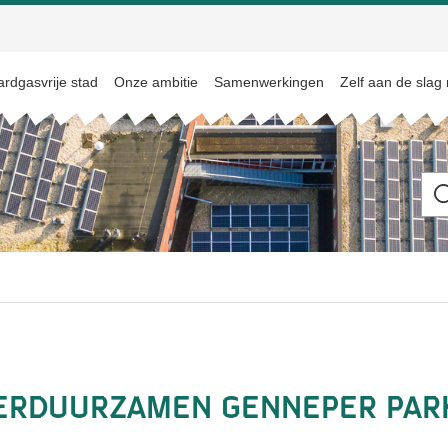
rdgasvrije stad
Onze ambitie
Samenwerkingen
Zelf aan de slag
Ik
be
op
zo
na
 verduurzamen Genneper Par