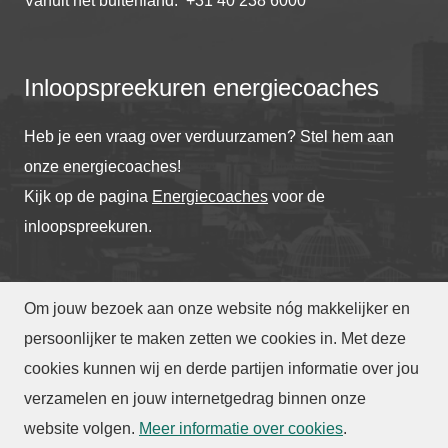
Vanuit het buitenland: +31 40 238 6000
Inloopspreekuren energiecoaches
Heb je een vraag over verduurzamen? Stel hem aan
onze energiecoaches!
Kijk op de pagina
Energiecoaches
voor de
inloopspreekuren.
Om jouw bezoek aan onze website nóg makkelijker en
© Gemeente Eindhoven
2026
persoonlijker te maken zetten we cookies in. Met deze
cookies kunnen wij en derde partijen informatie over jou
verzamelen en jouw internetgedrag binnen onze
Toegankelijkheid
|
Privacy
|
Webarchief
website volgen
.
Meer informatie over cookies
.