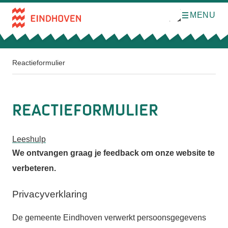
MENU
O
Direct naar de inhoud
p
e
n
m
e
n
Reactieformulier
u
Reactieformulier
Leeshulp
We ontvangen graag je feedback om onze website te
verbeteren.
Privacyverklaring
De gemeente Eindhoven verwerkt persoonsgegevens