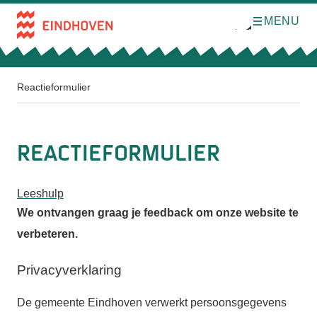
MENU
O
Direct naar de inhoud
p
e
n
m
e
n
Reactieformulier
u
Reactieformulier
Leeshulp
We ontvangen graag je feedback om onze website te
verbeteren.
Privacyverklaring
De gemeente Eindhoven verwerkt persoonsgegevens