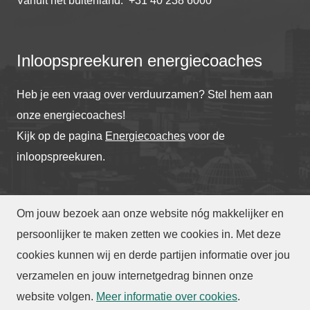
Vanuit het buitenland: +31 40 238 6000
Inloopspreekuren energiecoaches
Heb je een vraag over verduurzamen? Stel hem aan
onze energiecoaches!
Kijk op de pagina
Energiecoaches
voor de
inloopspreekuren.
Om jouw bezoek aan onze website nóg makkelijker en
© Gemeente Eindhoven
2026
persoonlijker te maken zetten we cookies in. Met deze
cookies kunnen wij en derde partijen informatie over jou
verzamelen en jouw internetgedrag binnen onze
Toegankelijkheid
|
Privacy
|
Webarchief
website volgen
.
Meer informatie over cookies
.