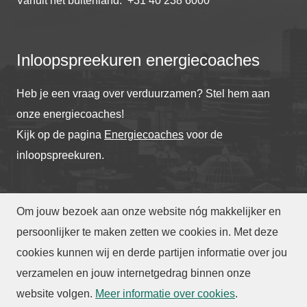
Vanuit het buitenland: +31 40 238 6000
Inloopspreekuren energiecoaches
Heb je een vraag over verduurzamen? Stel hem aan
onze energiecoaches!
Kijk op de pagina
Energiecoaches
voor de
inloopspreekuren.
Om jouw bezoek aan onze website nóg makkelijker en
© Gemeente Eindhoven
2026
persoonlijker te maken zetten we cookies in. Met deze
cookies kunnen wij en derde partijen informatie over jou
verzamelen en jouw internetgedrag binnen onze
Toegankelijkheid
|
Privacy
|
Webarchief
website volgen
.
Meer informatie over cookies
.