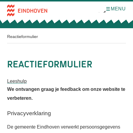
MENU
O
Direct naar de inhoud
p
e
n
m
e
n
Reactieformulier
u
Reactieformulier
Leeshulp
We ontvangen graag je feedback om onze website te
verbeteren.
Privacyverklaring
De gemeente Eindhoven verwerkt persoonsgegevens